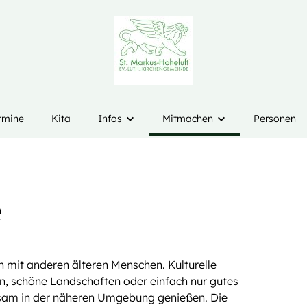
rmine
Kita
Infos
Mitmachen
Personen
Taufe
60plus
höre
Trauung
65+ Nachmittag
e
i
Beerdigung
Seniorenausflüge
t Voices
Seelsorge
Offenes Singen für Senior*
 mit anderen älteren Menschen. Kulturelle
ente
Kirchenmitglied werden
Bücherschrank
n, schöne Landschaften oder einfach nur gutes
Bankverbindung
Bibellese
am in der näheren Umgebung genießen. Die