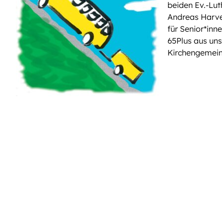
beiden Ev.-Lut
Kinderflohmarkt
Andreas Harve
für Senior*in
65Plus aus un
Kirchengemei